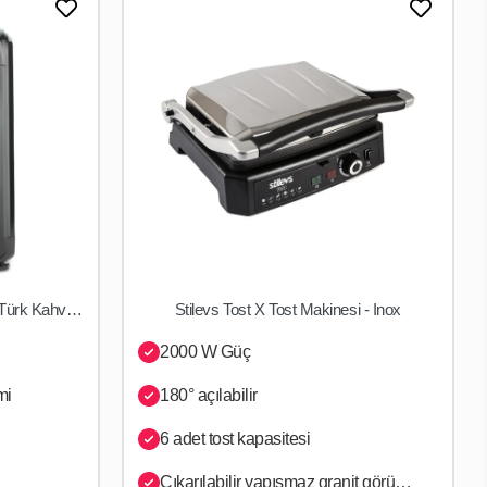
Stilevs Sadem X Inox Otomatik Türk Kahve Makinası Siyah - Gümüş
Stilevs Tost X Tost Makinesi - Inox
SEPETE EKLE
2000 W Güç
mi
180° açılabilir
6 adet tost kapasitesi
Çıkarılabilir yapışmaz granit görünümlü PTFE plakalar