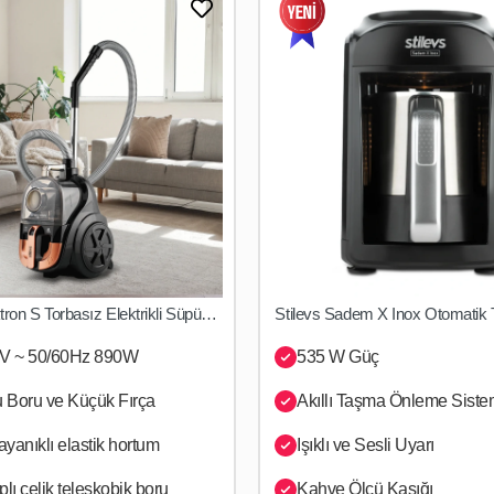
Yakında Stoklarımızda
Stilevs Spektron S Torbasız Elektrikli Süpürge - Siyah-Bakır
Yakında Stoklarımızda
SEPETE EKLE
V ~ 50/60Hz 890W
535 W Güç
 Boru ve Küçük Fırça
Akıllı Taşma Önleme Siste
ayanıklı elastik hortum
Işıklı ve Sesli Uyarı
lı çelik teleskobik boru
Kahve Ölçü Kaşığı