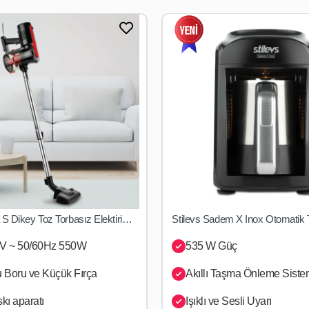
Yakında Stoklarımızda
Stilevs Anka S Dikey Toz Torbasız Elektirikli Süpürge Kırmızı&Siyah
Yakında Stoklarımızda
SEPETE EKLE
V ~ 50/60Hz 550W
535 W Güç
 Boru ve Küçük Fırça
Akıllı Taşma Önleme Siste
kı aparatı
Işıklı ve Sesli Uyarı