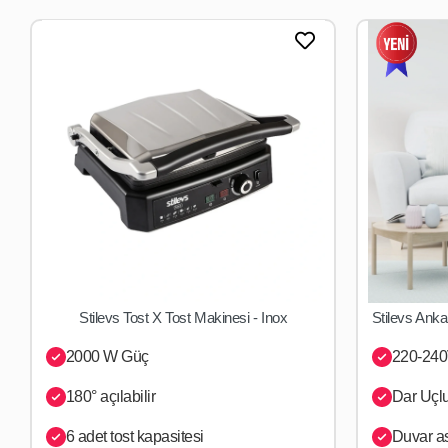
Stilevs Tost X Tost Makinesi - Inox
SEPETE EKLE
2000 W Güç
220-240
180° açılabilir
Dar Uçlu
6 adet tost kapasitesi
Duvar as