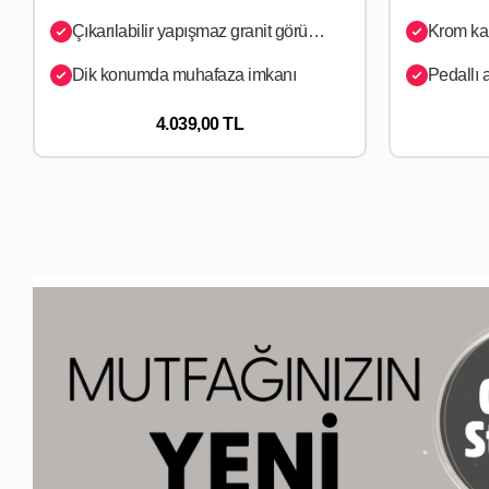
Çıkarılabilir yapışmaz granit görünümlü PTFE plakalar
Krom kap
Dik konumda muhafaza imkanı
Pedallı
4.039,00 TL