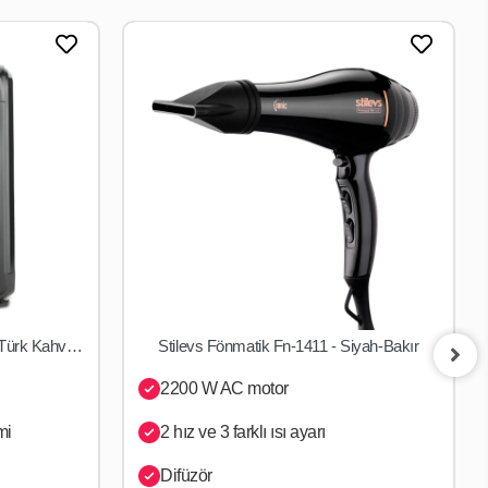
Stilevs Sadem X Inox Otomatik Türk Kahve Makinası Siyah - Gümüş
Stilevs Fönmatik Fn-1411 - Siyah-Bakır
SEPETE EKLE
2200 W AC motor
mi
2 hız ve 3 farklı ısı ayarı
Difüzör