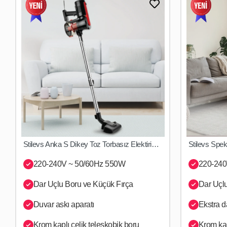
Yakında Stoklarımızda
Stilevs Anka S Dikey Toz Torbasız Elektirikli Süpürge Kırmızı&Siyah
Yakında Stoklarımızda
220-240V ~ 50/60Hz 550W
220-240
Dar Uçlu Boru ve Küçük Fırça
Dar Uçlu
Duvar askı aparatı
Ekstra d
Krom kaplı çelik teleskobik boru
Krom kap