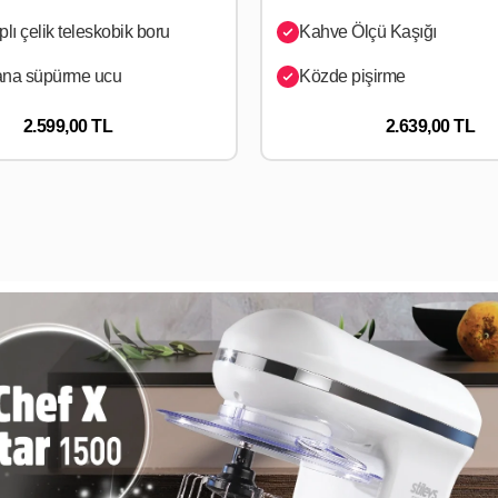
lı çelik teleskobik boru
Kahve Ölçü Kaşığı
 ana süpürme ucu
Közde pişirme
2.599,00 TL
2.639,00 TL