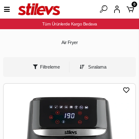
0
Tüm Ürünlerde Kargo Bedava
Air Fryer
Filtreleme
Sıralama