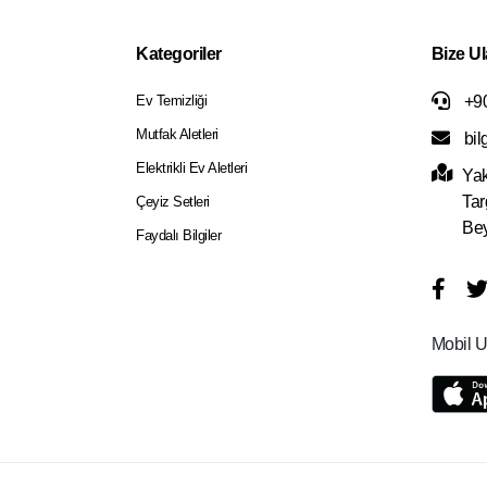
Kategoriler
Bize Ul
Ev Temizliği
+90
Mutfak Aletleri
bil
Elektrikli Ev Aletleri
Yak
Tar
Çeyiz Setleri
Bey
Faydalı Bilgiler
Mobil U