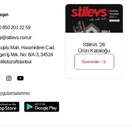
aşın
 850 201 22 59
gi@stilevs.com.tr
Stilevs '26
uplu Mah. Haramidere Cad.
Ürün Kataloğu
get İş Mrk. No: 8/A-3, 34524
likdüzü/İstanbul
Görüntüle
ygulamalarımız