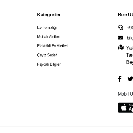
Kategoriler
Bize Ul
Ev Temizliği
+90
Mutfak Aletleri
bil
Elektrikli Ev Aletleri
Yak
Tar
Çeyiz Setleri
Bey
Faydalı Bilgiler
Mobil U