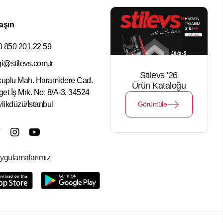
aşın
 850 201 22 59
gi@stilevs.com.tr
Stilevs '26
uplu Mah. Haramidere Cad.
Ürün Kataloğu
get İş Mrk. No: 8/A-3, 34524
likdüzü/İstanbul
Görüntüle
ygulamalarımız