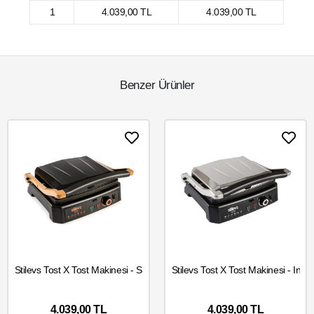
1
4.039,00 TL
4.039,00 TL
Benzer Ürünler
Stilevs Tost X Tost Makinesi - Siyah
Yakında
Stilevs Tost X Tost Makinesi - Inox
SEPETE EKLE
Stoklarımızda
4.039,00 TL
4.039,00 TL