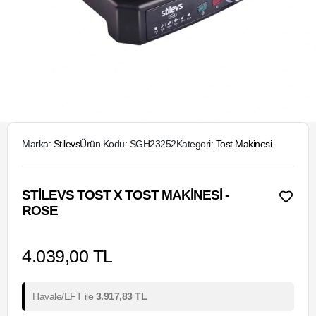
Marka:
Stilevs
Ürün Kodu:
SGH23252
Kategori:
Tost Makinesi
STILEVS TOST X TOST MAKINESI -
ROSE
4.039,00 TL
Havale/EFT ile
3.917,83 TL